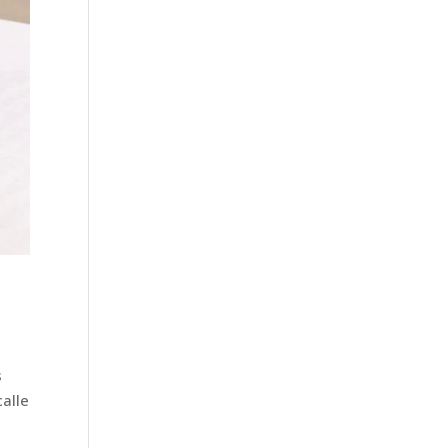
s
calle