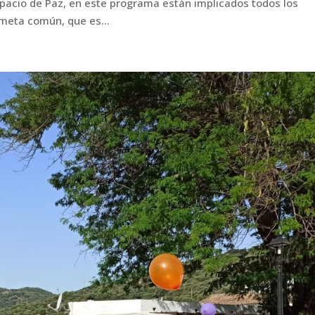
pacio de Paz, en este programa están implicados todos los
 meta común, que es...