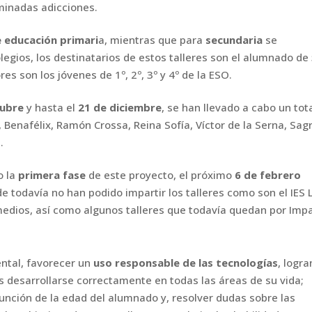
minadas adicciones.
 educación primari
a,
mientras que para
secundaria
se
olegios, los destinatarios de estos talleres son el alumnado de
tores son los jóvenes de
1º, 2º, 3º y 4º de la ESO.
tubre
y hasta el
21 de
diciembre
, se han llevado a cabo un tot
 Benafélix, Ramón Crossa, Reina Sofía, Víctor de la
Serna, Sag
.
o la
primera fase
de este
proyecto, el próximo
6 de febrero
e todavía no han podido impartir los talleres como son
el IES 
medios, así
como algunos talleres que todavía quedan por Impa
ental, favorecer un
uso
responsable de las tecnologías
, logr
s desarrollarse correctamente en todas las áreas de
su vida;
función de la edad
del alumnado y, resolver dudas sobre las