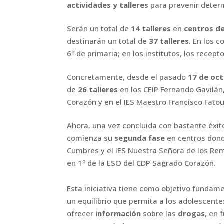
actividades y talleres
para
prevenir deter
Serán un total de
14 talleres
en
centros de
destinarán un total de
37 talleres
. En
los c
6º de primaria; en los institutos, los recep
Concretamente, desde el pasado
17 de oc
de
26 talleres
en los CEIP
Fernando Gavilán,
Corazón y en el IES Maestro Francisco Fatou
Ahora, una vez concluida con bastante éxit
comienza su
segunda fase
en
centros dond
Cumbres y el IES Nuestra Señora de los Re
en 1º de la
ESO del CDP Sagrado Corazón.
Esta iniciativa tiene como objetivo fundam
un equilibrio que permita a
los adolescente
ofrecer
información
sobre las
drogas
, en 