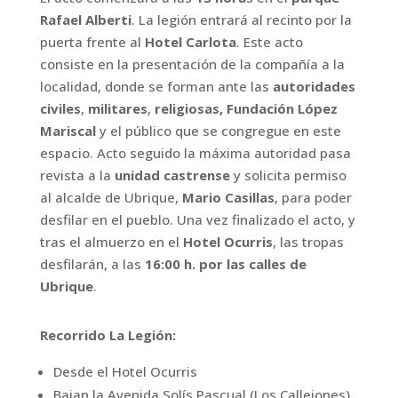
Rafael Alberti
. La legión entrará al recinto por la
puerta frente al
Hotel Carlota
. Este acto
consiste en la presentación de la compañía a la
localidad, donde se forman ante las
autoridades
civiles
,
militares
,
religiosas,
Fundación López
Mariscal
y el público que se congregue en este
espacio.
Acto seguido la máxima autoridad pasa
revista a la
unidad
castrense
y solicita permiso
al alcalde de Ubrique,
Mario Casillas
,
para poder
desfilar en el pueblo. Una vez finalizado el acto, y
tras el almuerzo en el
Hotel Ocurris
, las tropas
desfilarán, a las
16:00 h. por las calles de
Ubrique
.
Recorrido La Legión:
Desde el Hotel Ocurris
Bajan la Avenida Solís Pascual (Los
Callejones)