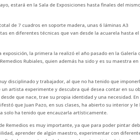
yo, estará en la Sala de Exposiciones hasta finales del mism
n total de 7 cuadros en soporte madera, unas 6 láminas A3
as en diferentes técnicas que van desde la acuarela hasta el
 exposición, la primera la realizó el año pasado en la Galería 
a Remedios Rubiales, quien además ha sido y es su maestra en
y disciplinado y trabajador, al que no ha tenido que imponer
e un artista experimente y descubra qué desea contar en su o
, desde que nace, trae su propia identidad y una necesidad. En 
festó que Juan Pazo, en sus clases, ha abierto su interior y le
la solo ha tenido que encauzarla artísticamente.
 de Remedios es muy importante, ya que para poder pintar de
acilidad, aprender de algún maestro, experimentar con diferent