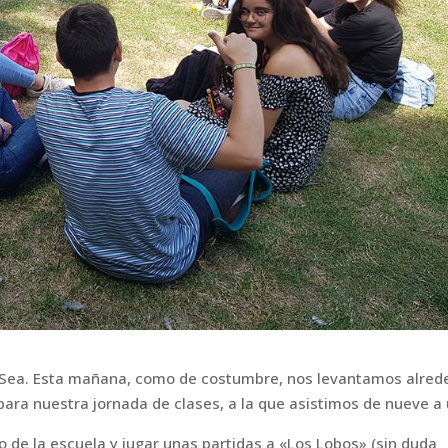
n-Sea. Esta mañana, como de costumbre, nos levantamos alred
para nuestra jornada de clases, a la que asistimos de nueve a
 de la escuela y jugar unas partidas a «Los Lobos» (sin duda