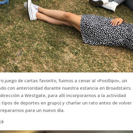
o juego de cartas favorito, fuimos a cenar al «Posillipo», un
do con anterioridad durante nuestra estancia en Broadstairs.
dirección a Westgate, para allí incorporarnos a la actividad
s tipos de deportes en grupo) y charlar un rato antes de volver
prepararnos para un nuevo día.
19