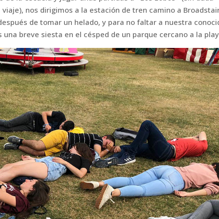
viaje), nos dirigimos a la estación de tren camino a Broadstai
 después de tomar un helado, y para no faltar a nuestra conoci
 una breve siesta en el césped de un parque cercano a la play